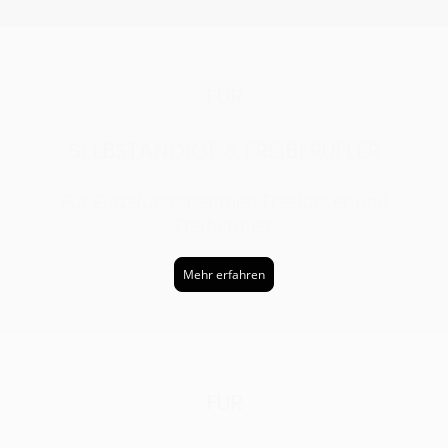
FÜR
SELBSTÄNDIGE & FREIBERUFLER
Für Einzelunternehmer, Freelancer und
Freiberufler
Mehr erfahren
FÜR