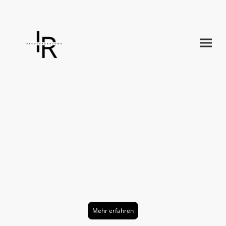
FÜR
PRIVATPERSONEN
Für Arbeitnehmer, Rentner, Kapitalanleger und
Vermieter
Mehr erfahren