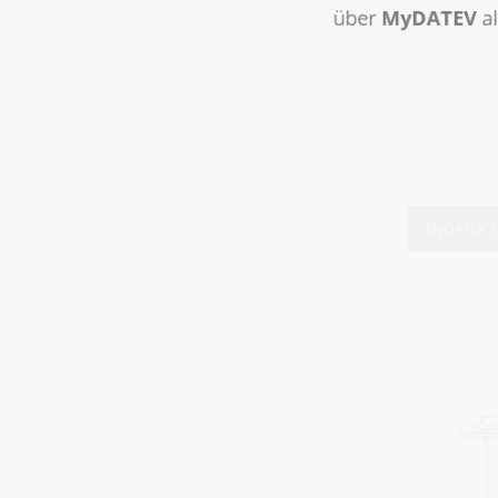
über
MyDATEV
als
MyDATEV Kanzlei - 