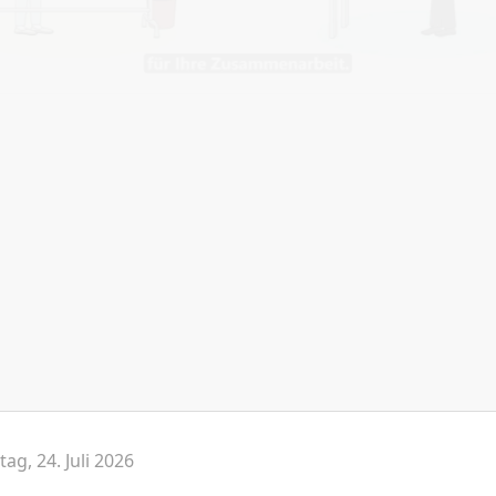
EV eG
© DATEV eG, a
tag, 24. Juli 2026